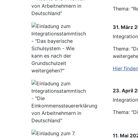
Thema: "Re
31. März 
Integratio
Thema: "Da
weitergeh
Hier finde
23. April 
Integratio
Thema: "Di
11. Mai 20