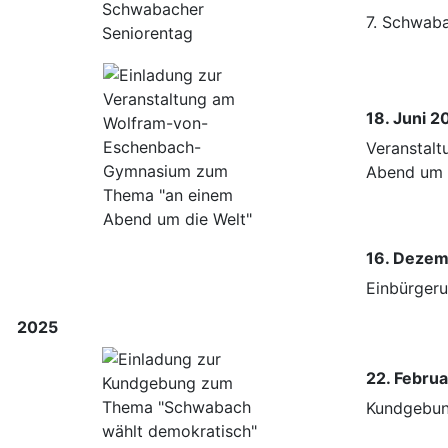
7. Schwab
18. Juni 2
Veranstal
Abend um 
16. Deze
Einbürgeru
2025
22. Febru
Kundgebun