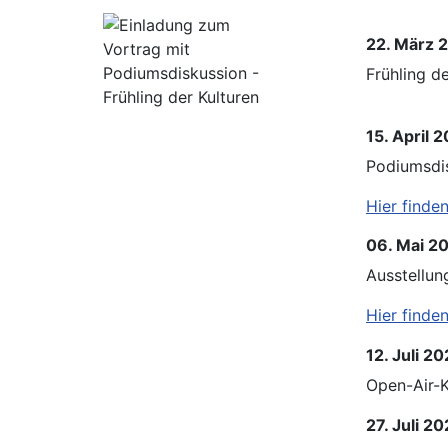
22. März 
Frühling d
15. April 
Podiumsdi
Hier finde
06. Mai 2
Ausstellu
Hier finde
12. Juli 2
Open-Air-K
27. Juli 2