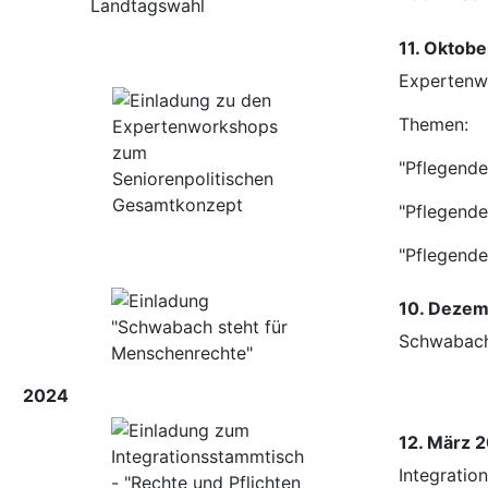
11. Oktob
Expertenw
Themen:
"Pflegende
"Pflegende
"Pflegende
10. Deze
Schwabach
2024
12. März 
Integratio