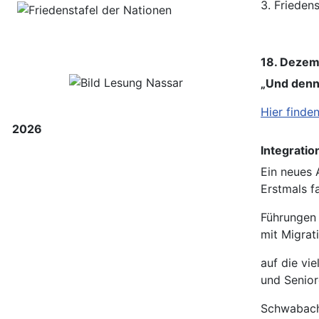
3. Frieden
18. Deze
„Und denno
Hier finde
2026
Integrati
Ein neues 
Erstmals
f
Führungen 
mit
Migrat
auf die vi
und
Senio
Schwabach