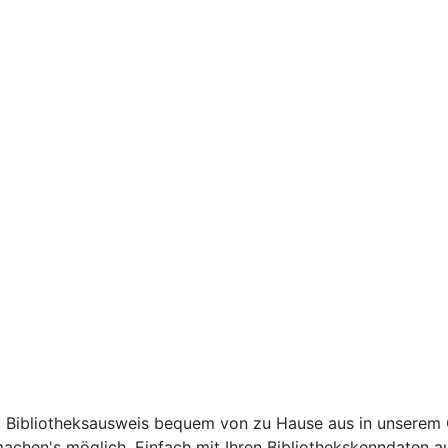
rem Bibliotheksausweis bequem von zu Hause aus in unserem 
achen's möglich. Einfach mit Ihren Bibliothekskenndaten au