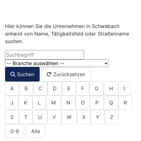
Hier können Sie die Unternehmen in Schwabach
anhand von Name, Tätigkeitsfeld oder Straßenname
suchen.
COM_TAGS_TITLE_FILTER_LABEL
Suchen
Zurücksetzen
A
B
C
D
E
F
G
H
I
J
K
L
M
N
O
P
Q
R
S
T
U
V
W
X
Y
Z
0-9
Alle