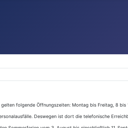
gelten folgende Öffnungszeiten: Montag bis Freitag, 8 bis 
ersonalausfälle. Deswegen ist dort die telefonische Erreichb
den Sommerferien vom 3. August bis einschließlich 11. Se