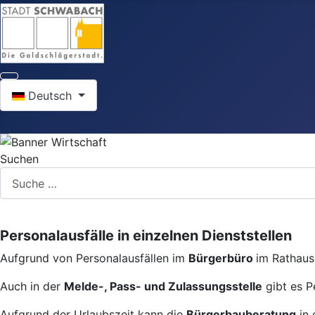
Sprache auswählen
Deutsch
Suchen
Personalausfälle in einzelnen Dienststellen
Aufgrund von Personalausfällen im
Bürgerbüro
im Rathaus 
Auch in der
Melde-, Pass- und Zulassungsstelle
gibt es P
Aufgrund der Urlaubszeit kann die
Bürgerbauberatung
in 