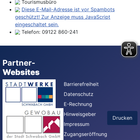
Tourismusbüro
Diese E-Mail-Adresse ist vor Spambots
geschützt! Zur Anzeige muss JavaScript
eingeschaltet sein.
Telefon:
09122 860-241
Partner-
Websites
Barrierefreiheit
Datenschutz
E-Rechnung
Hinweisgeber
Drucken
Impressum
Zugangseröffnung