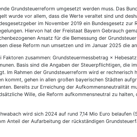
sende Grundsteuerreform umgesetzt werden muss. Das Bunde
elt wurde vor allem, dass die Werte veraltet sind und desh
ndesgesetzgeber im November 2019 ein Bundesgesetz zur Re
regelungen. Hiervon hat der Freistaat Bayern Gebrauch ge
lächenbezogenen Ansatz für die Bemessung der Grundsteuer
en diese Reform nun umsetzen und im Januar 2025 die an
zwei Faktoren zusammen: Grundsteuermessbetrag × Hebesatz
unen. Basis sind die Angaben der Steuerpflichtigen, die 
gt. Im Rahmen der Grundsteuerreform wird er rechnerisch 
en kommt, gehen in allen großen bayerischen Städten aufgr
unten. Bereits zur Erreichung der Aufkommensneutralität 
ätzliche Wille, die Reform aufkommensneutral zu halten, 
wabach wird sich 2024 auf rund 7,14 Mio Euro belaufen (S
om Anteil der Aufarbeitung der rückständigen Grundsteuer