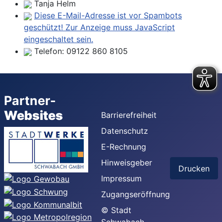
Tanja Helm
Diese E-Mail-Adresse ist vor Spambots
geschützt! Zur Anzeige muss JavaScript
eingeschaltet sein.
Telefon:
09122 860 8105
Partner-
Websites
Barrierefreiheit
Datenschutz
E-Rechnung
Hinweisgeber
Drucken
Impressum
Zugangseröffnung
© Stadt
Schwabach