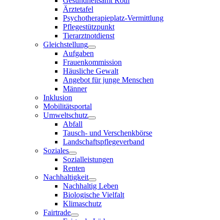
Gesundheitsamt Roth
Ärztetafel
Psychotherapieplatz-Vermittlung
Pflegestützpunkt
Tierarztnotdienst
Gleichstellung
Aufgaben
Frauenkommission
Häusliche Gewalt
Angebot für junge Menschen
Männer
Inklusion
Mobilitätsportal
Umweltschutz
Abfall
Tausch- und Verschenkbörse
Landschaftspflegeverband
Soziales
Sozialleistungen
Renten
Nachhaltigkeit
Nachhaltig Leben
Biologische Vielfalt
Klimaschutz
Fairtrade