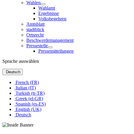
Wahlen
Wahlamt
Ergebnisse
Volksbegehren
Amtsblatt
stadtblick
Ortsrecht
Beschwerdemanagement
Pressestelle
Pressemitteilungen
Sprache auswählen
Deutsch
French (FR)
Italian (IT)
Turkish (tr-TR)
Greek (el-GR)
Spanish (es-ES)
English (UK)
Deutsch