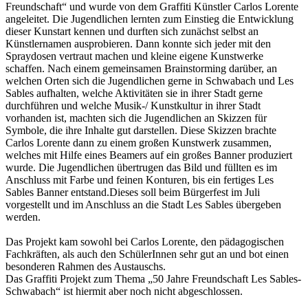
Freundschaft“ und wurde von dem Graffiti Künstler Carlos Lorente
angeleitet. Die Jugendlichen lernten zum Einstieg die Entwicklung
dieser Kunstart kennen und durften sich zunächst selbst an
Künstlernamen ausprobieren. Dann konnte sich jeder mit den
Spraydosen vertraut machen und kleine eigene Kunstwerke
schaffen. Nach einem gemeinsamen Brainstorming darüber, an
welchen Orten sich die Jugendlichen gerne in Schwabach und Les
Sables aufhalten, welche Aktivitäten sie in ihrer Stadt gerne
durchführen und welche Musik-/ Kunstkultur in ihrer Stadt
vorhanden ist, machten sich die Jugendlichen an Skizzen für
Symbole, die ihre Inhalte gut darstellen. Diese Skizzen brachte
Carlos Lorente dann zu einem großen Kunstwerk zusammen,
welches mit Hilfe eines Beamers auf ein großes Banner produziert
wurde. Die Jugendlichen übertrugen das Bild und füllten es im
Anschluss mit Farbe und feinen Konturen, bis ein fertiges Les
Sables Banner entstand.Dieses soll beim Bürgerfest im Juli
vorgestellt und im Anschluss an die Stadt Les Sables übergeben
werden.
Das Projekt kam sowohl bei Carlos Lorente, den pädagogischen
Fachkräften, als auch den SchülerInnen sehr gut an und bot einen
besonderen Rahmen des Austauschs.
Das Graffiti Projekt zum Thema „50 Jahre Freundschaft Les Sables-
Schwabach“ ist hiermit aber noch nicht abgeschlossen.