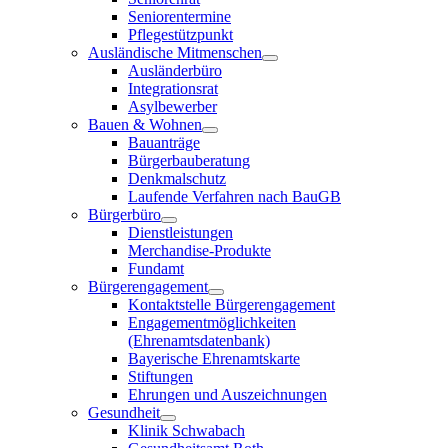
Seniorentermine
Pflegestützpunkt
Ausländische Mitmenschen
Ausländerbüro
Integrationsrat
Asylbewerber
Bauen & Wohnen
Bauanträge
Bürgerbauberatung
Denkmalschutz
Laufende Verfahren nach BauGB
Bürgerbüro
Dienstleistungen
Merchandise-Produkte
Fundamt
Bürgerengagement
Kontaktstelle Bürgerengagement
Engagementmöglichkeiten
(Ehrenamtsdatenbank)
Bayerische Ehrenamtskarte
Stiftungen
Ehrungen und Auszeichnungen
Gesundheit
Klinik Schwabach