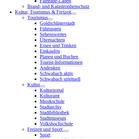
Fairtrade-Läden
Brand- und Katastrophenschutz
Kultur, Tourismus & Freizeit
Tourismus
Goldschlägerstadt
Führungen
Sehenswertes
Übernachten
Essen und Trinken
Einkaufen
Planen und Buchen
Tourist-Informationen
Andenken
Schwabach aktiv
Schwabach spirituell
Kultur
Kulturportal
Kulturamt
Musikschule
Stadtarchiv
Stadtbibliothek
Stadtmuseum
Volkshochschule
Freizeit und Sport
Sport