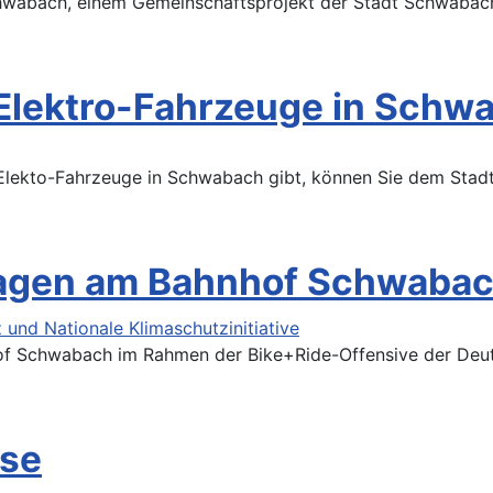
Schwabach, einem Gemeinschaftsprojekt der Stadt Schwaba
 Elektro-Fahrzeuge in Schw
 Elekto-Fahrzeuge in Schwabach gibt, können Sie dem Stad
nlagen am Bahnhof Schwaba
hof Schwabach im Rahmen der Bike+Ride-Offensive der Deut
sse