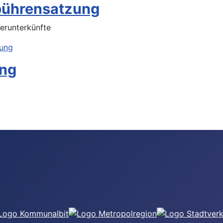
bührensatzung
erunterkünfte
zung
ung