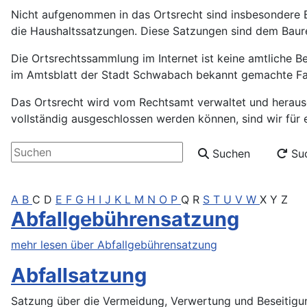
Nicht aufgenommen in das Ortsrecht sind insbesondere 
die Haushaltssatzungen. Diese Satzungen sind dem Baur
Die Ortsrechtssammlung im Internet ist keine amtliche Be
im Amtsblatt der Stadt Schwabach bekannt gemachte Fas
Das Ortsrecht wird vom Rechtsamt verwaltet und herausg
vollständig ausgeschlossen werden können, sind wir für
Alle Artikel in Ortsrecht A - Z durchsuchen
Suchen
Suc
A
B
C
D
E
F
G
H
I
J
K
L
M
N
O
P
Q
R
S
T
U
V
W
X
Y
Z
Abfallgebührensatzung
mehr lesen über Abfallgebührensatzung
Abfallsatzung
Satzung über die Vermeidung, Verwertung und Beseiti