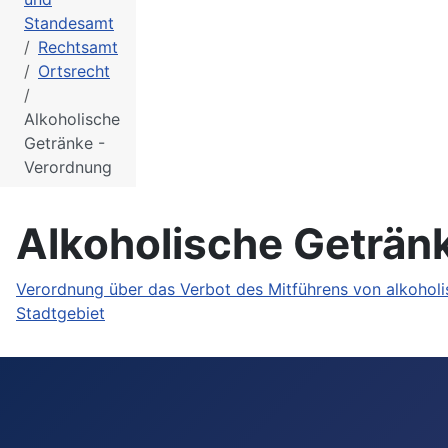
Standesamt
Rechtsamt
Ortsrecht
Alkoholische
Getränke -
Verordnung
Alkoholische Geträn
Verordnung über das Verbot des Mitführens von alkoholi
Stadtgebiet