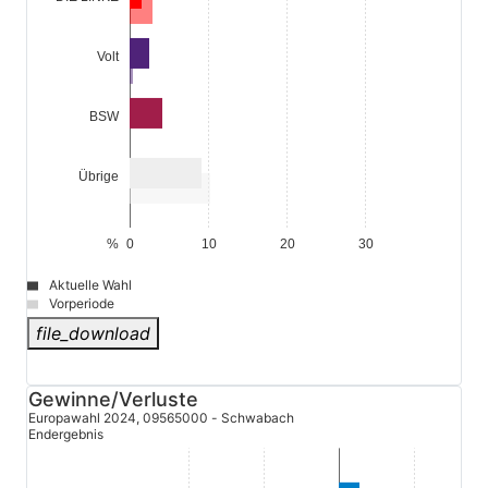
Volt
BSW
Übrige
%
0
10
20
30
Aktuelle Wahl
Vorperiode
file_download
© Stadt Schwabach
Gewinne/Verluste
Europawahl 2024, 09565000 - Schwabach
Endergebnis