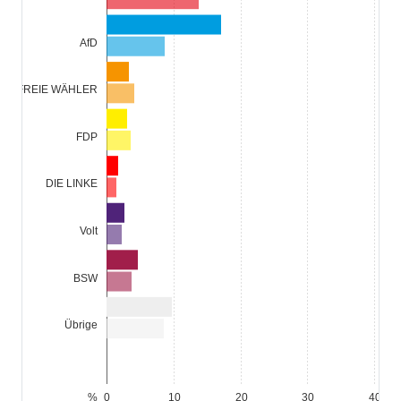
SPD
AfD
FREIE WÄHLER
FDP
DIE LINKE
Volt
BSW
Übrige
%
0
10
20
30
40