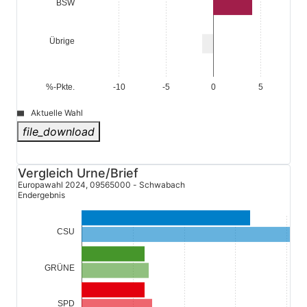
BSW
Übrige
%-Pkte.
-10
-5
0
5
Aktuelle Wahl
file_download
© Stadt Schwabach
Vergleich Urne/Brief
Europawahl 2024, 09565000 - Schwabach
Endergebnis
CSU
GRÜNE