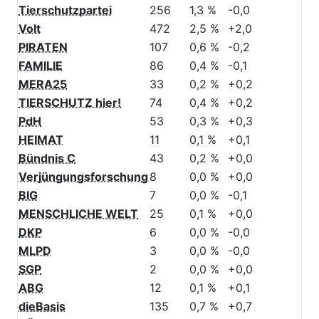
Tierschutzpartei
256
1,3 %
-0,0
Volt
472
2,5 %
+2,0
PIRATEN
107
0,6 %
-0,2
FAMILIE
86
0,4 %
-0,1
MERA25
33
0,2 %
+0,2
TIERSCHUTZ hier!
74
0,4 %
+0,2
PdH
53
0,3 %
+0,3
HEIMAT
11
0,1 %
+0,1
Bündnis C
43
0,2 %
+0,0
Verjüngungsforschung
8
0,0 %
+0,0
BIG
7
0,0 %
-0,1
MENSCHLICHE WELT
25
0,1 %
+0,0
DKP
6
0,0 %
-0,0
MLPD
3
0,0 %
-0,0
SGP
2
0,0 %
+0,0
ABG
12
0,1 %
+0,1
dieBasis
135
0,7 %
+0,7