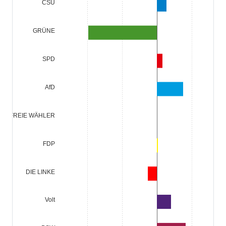
CSU
1,4
GRÜNE
-9,8
SPD
0,8
AfD
FREIE WÄHLER
FDP
DIE LINKE
Volt