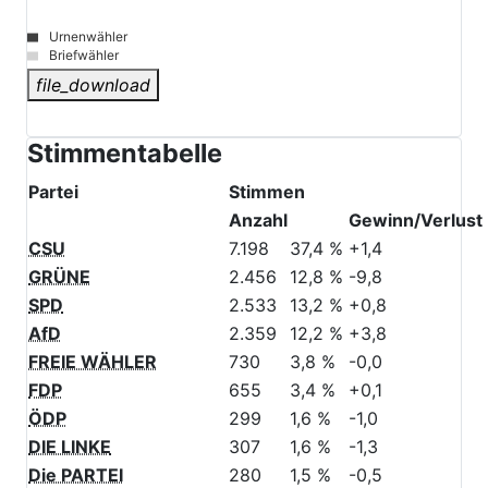
Urnenwähler
Briefwähler
file_download
© Stadt Schwabach
Stimmentabelle
Partei
Stimmen
Anzahl
Gewinn/Verlust
CSU
7.198
37,4 %
+1,4
GRÜNE
2.456
12,8 %
-9,8
SPD
2.533
13,2 %
+0,8
AfD
2.359
12,2 %
+3,8
FREIE WÄHLER
730
3,8 %
-0,0
FDP
655
3,4 %
+0,1
ÖDP
299
1,6 %
-1,0
DIE LINKE
307
1,6 %
-1,3
Die PARTEI
280
1,5 %
-0,5