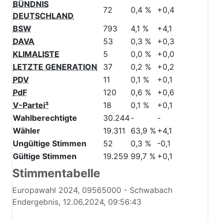
BÜNDNIS
72
0,4 %
+0,4
DEUTSCHLAND
BSW
793
4,1 %
+4,1
DAVA
53
0,3 %
+0,3
KLIMALISTE
5
0,0 %
+0,0
LETZTE GENERATION
37
0,2 %
+0,2
PDV
11
0,1 %
+0,1
PdF
120
0,6 %
+0,6
V-Partei³
18
0,1 %
+0,1
Wahlberechtigte
30.244
-
-
Wähler
19.311
63,9 %
+4,1
Ungültige Stimmen
52
0,3 %
-0,1
Gültige Stimmen
19.259
99,7 %
+0,1
Stimmentabelle
Europawahl 2024, 09565000 - Schwabach
Endergebnis, 12.06.2024, 09:56:43