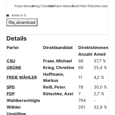
0
Fraas Michael
Krieg Christine
Hoffmann Markus
Reiß Peter
Rötschke Axel
Anteil in %
file_download
Details
Partei
Direktkandidat
Direktstimmen
Anzahl
Anteil
CSU
Fraas, Michael
98
37,7 %
GRÜNE
Krieg, Christine
66
25,4 %
Hoffmann,
FREIE WÄHLER
11
4,2 %
Markus
SPD
Reiß, Peter
78
30,0 %
FDP
Rötschke, Axel
7
2,7 %
Wahlberechtigte
794
-
Wähler
261
32,9 %
Ungültige