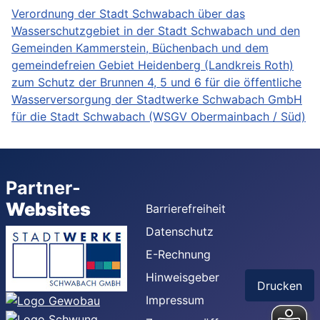
Verordnung der Stadt Schwabach über das
Wasserschutzgebiet in der Stadt Schwabach und den
Gemeinden Kammerstein, Büchenbach und dem
gemeindefreien Gebiet Heidenberg (Landkreis Roth)
zum Schutz der Brunnen 4, 5 und 6 für die öffentliche
Wasserversorgung der Stadtwerke Schwabach GmbH
für die Stadt Schwabach (WSGV Obermainbach / Süd)
Partner-
Websites
Barrierefreiheit
Datenschutz
E-Rechnung
Hinweisgeber
Drucken
Impressum